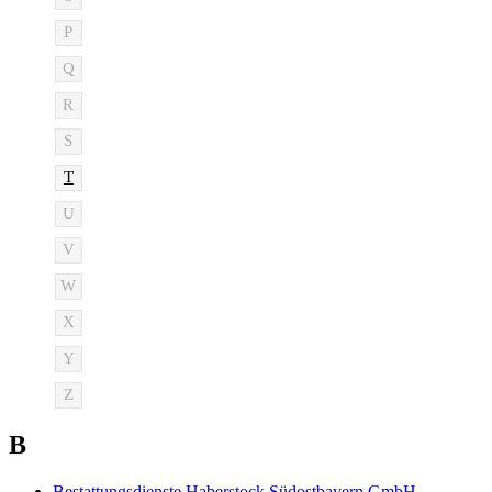
P
Q
R
S
T
U
V
W
X
Y
Z
B
Bestattungsdienste Haberstock Südostbayern GmbH