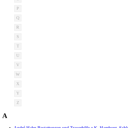
P
Q
R
S
T
U
V
W
X
Y
Z
A
André Hahn Bestattungen und Trauerhilfe e.K. Hamburg, Schl