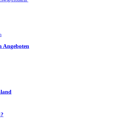
en Angeboten
hland
n?