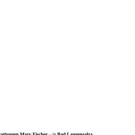
tattungen Mary Fischer
– in
Bad Langensalza
.