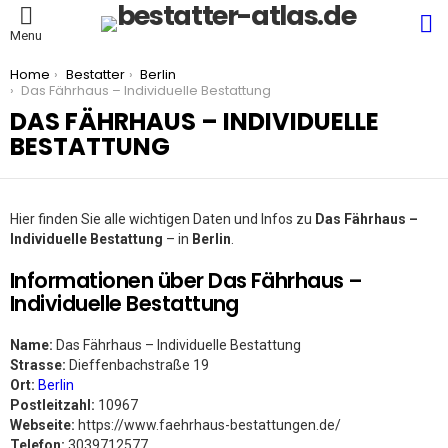
S
Menu
You are here:
Home
Bestatter
Berlin
Das Fährhaus – Individuelle Bestattung
DAS FÄHRHAUS – INDIVIDUELLE
BESTATTUNG
Hier finden Sie alle wichtigen Daten und Infos zu
Das Fährhaus –
Individuelle Bestattung
– in
Berlin
.
Informationen über Das Fährhaus –
Individuelle Bestattung
Name:
Das Fährhaus – Individuelle Bestattung
Strasse:
Dieffenbachstraße 19
Ort:
Berlin
Postleitzahl:
10967
Webseite:
https://www.faehrhaus-bestattungen.de/
Telefon:
3039712577