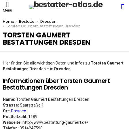
S
Menu
You are here:
Home
Bestatter
Dresden
Torsten Gaumert Bestattungen Dresden
TORSTEN GAUMERT
BESTATTUNGEN DRESDEN
Hier finden Sie alle wichtigen Daten und Infos zu
Torsten Gaumert
Bestattungen Dresden
– in
Dresden
.
Informationen über Torsten Gaumert
Bestattungen Dresden
Name:
Torsten Gaumert Bestattungen Dresden
Strasse:
Saarstraße 1
Ort:
Dresden
Postleitzahl:
1189
Webseite:
http://www.bestattung-gaumert.de/
Telefon:
3514247590