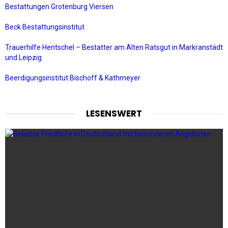
Bestattungen Grotenburg Viersen
Beck Bestattungsinstitut
Trauerhilfe Hentschel – Bestatter am Alten Ratsgut in Markranstädt
und Leipzig
Beerdigungsinstitut Bischoff & Kathmeyer
LESENSWERT