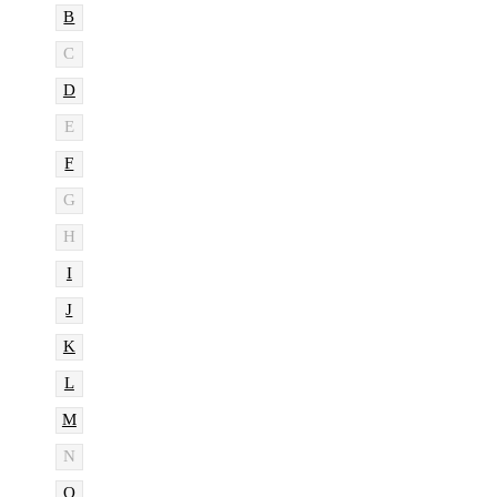
B
C
D
E
F
G
H
I
J
K
L
M
N
O