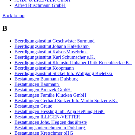
Alfred Buschmann GmbH
Back to top
B
Beerdigungsinstitut Geschwister Surmund
Beerdigungsinstitut Johann Haferkamp
Beerdigungsinstitut Kaiser-Musebrink
Beerdigungsinstitut Karl Schumacher e.K.
Beerdigungsinstitut Kleinstoll Inhaber Ulrik Rosenbleck e.K.
Beerdigungsinstitut Koopmann
Beerdigungsinstitut Stickel Inh. Wolfgang Bieletzki
Bestattungen Baumann Duisburg
Bestattungen Baumann
Bestattungen Brenzek GmbH
Bestattungen Familie Klucken GmbH
Bestattungen Gerhard Spitzer Inh. Martin Spitzer e.K.
Bestattungen Graue
Bestattungen Hessling Inh. Anja Heßling-Heiß
Bestattungen ILLIGEN-VETTER
Bestattungen Johs. Heggen das älteste
Bestattungsunternehmen in Duisburg
Bestattungen Kretschmer oHG