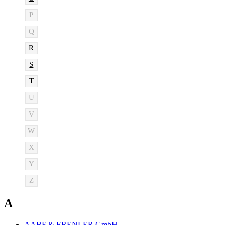
P
Q
R
S
T
U
V
W
X
Y
Z
A
AABF & ERENLER GmbH