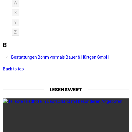
W
X
Y
Z
B
Bestattungen Böhm vormals Bauer & Hürtgen GmbH
Back to top
LESENSWERT