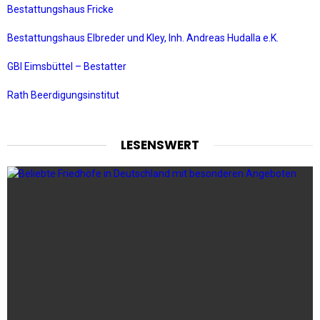
Bestattungshaus Fricke
Bestattungshaus Elbreder und Kley, Inh. Andreas Hudalla e.K.
GBI Eimsbüttel – Bestatter
Rath Beerdigungsinstitut
LESENSWERT