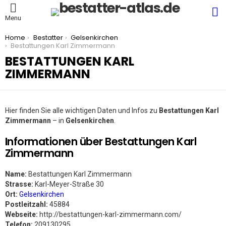
S
Menu
You are here:
Home
Bestatter
Gelsenkirchen
Bestattungen Karl Zimmermann
BESTATTUNGEN KARL
ZIMMERMANN
Hier finden Sie alle wichtigen Daten und Infos zu
Bestattungen Karl
Zimmermann
– in
Gelsenkirchen
.
Informationen über Bestattungen Karl
Zimmermann
Name:
Bestattungen Karl Zimmermann
Strasse:
Karl-Meyer-Straße 30
Ort:
Gelsenkirchen
Postleitzahl:
45884
Webseite:
http://bestattungen-karl-zimmermann.com/
Telefon:
209130295