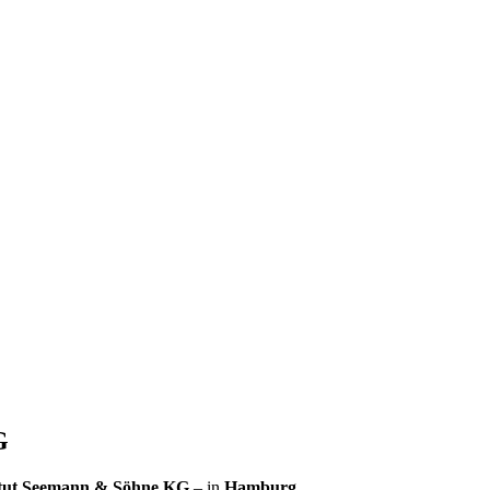
KG
itut Seemann & Söhne KG
– in
Hamburg
.