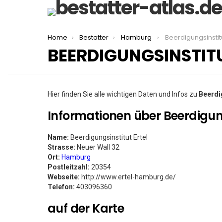
You are here:
Home
Bestatter
Hamburg
Beerdigungsinstitu
BEERDIGUNGSINSTIT
Hier finden Sie alle wichtigen Daten und Infos zu
Beerdig
Informationen über Beerdigung
Name:
Beerdigungsinstitut Ertel
Strasse:
Neuer Wall 32
Ort:
Hamburg
Postleitzahl:
20354
Webseite:
http://www.ertel-hamburg.de/
Telefon:
403096360
auf der Karte