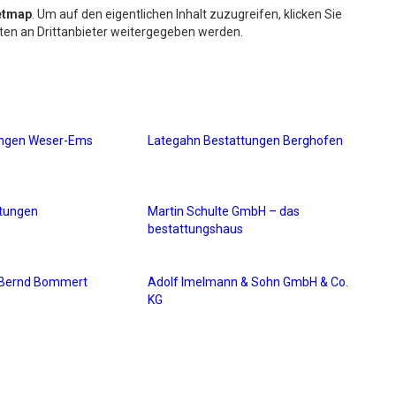
etmap
. Um auf den eigentlichen Inhalt zuzugreifen, klicken Sie
aten an Drittanbieter weitergegeben werden.
ungen Weser-Ems
Lategahn Bestattungen Berghofen
G
tungen
Martin Schulte GmbH – das
bestattungshaus
 Bernd Bommert
Adolf Imelmann & Sohn GmbH & Co.
KG