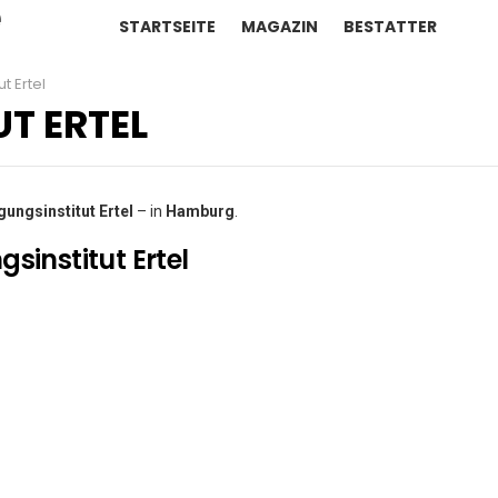
STARTSEITE
MAGAZIN
BESTATTER
t Ertel
UT ERTEL
ungsinstitut Ertel
– in
Hamburg
.
sinstitut Ertel