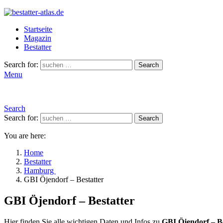
Startseite
Magazin
Bestatter
Search for:
Search
Menu
Search
Search for:
Search
You are here:
Home
Bestatter
Hamburg
GBI Öjendorf – Bestatter
GBI Öjendorf – Bestatter
Hier finden Sie alle wichtigen Daten und Infos zu
GBI Öjendorf – Be