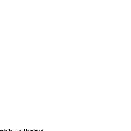
statter
– in
Hamburg
.