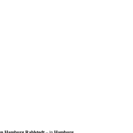
en Hamburg Rahlstedt
– in
Hamburg
.