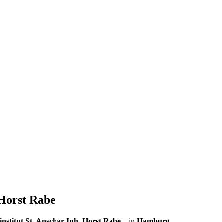
 Horst Rabe
nstitut St. Anschar Inh. Horst Rabe
– in
Hamburg
.