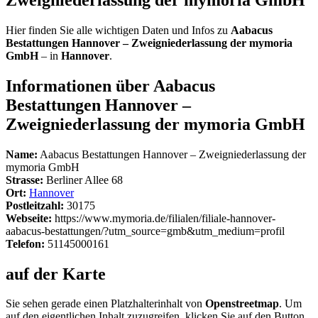
Hier finden Sie alle wichtigen Daten und Infos zu
Aabacus
Bestattungen Hannover – Zweigniederlassung der mymoria
GmbH
– in
Hannover
.
Informationen über Aabacus
Bestattungen Hannover –
Zweigniederlassung der mymoria GmbH
Name:
Aabacus Bestattungen Hannover – Zweigniederlassung der
mymoria GmbH
Strasse:
Berliner Allee 68
Ort:
Hannover
Postleitzahl:
30175
Webseite:
https://www.mymoria.de/filialen/filiale-hannover-
aabacus-bestattungen/?utm_source=gmb&utm_medium=profil
Telefon:
51145000161
auf der Karte
Sie sehen gerade einen Platzhalterinhalt von
Openstreetmap
. Um
auf den eigentlichen Inhalt zuzugreifen, klicken Sie auf den Button