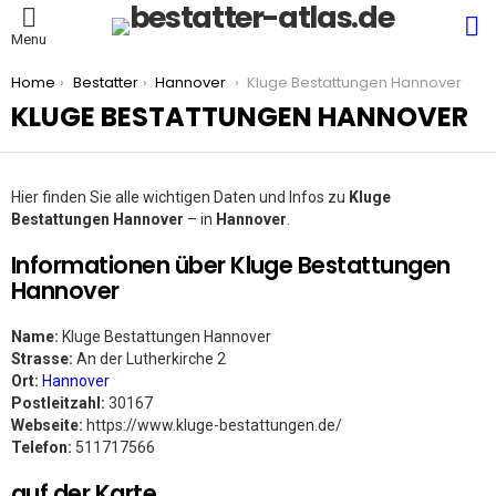
S
Menu
You are here:
Home
Bestatter
Hannover
Kluge Bestattungen Hannover
KLUGE BESTATTUNGEN HANNOVER
Hier finden Sie alle wichtigen Daten und Infos zu
Kluge
Bestattungen Hannover
– in
Hannover
.
Informationen über Kluge Bestattungen
Hannover
Name:
Kluge Bestattungen Hannover
Strasse:
An der Lutherkirche 2
Ort:
Hannover
Postleitzahl:
30167
Webseite:
https://www.kluge-bestattungen.de/
Telefon:
511717566
auf der Karte