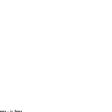
Jena
– in
Jena
.