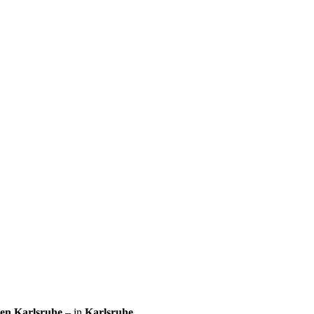
gen Karlsruhe
– in
Karlsruhe
.