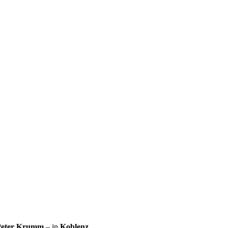
 Peter Krumm
– in
Koblenz
.