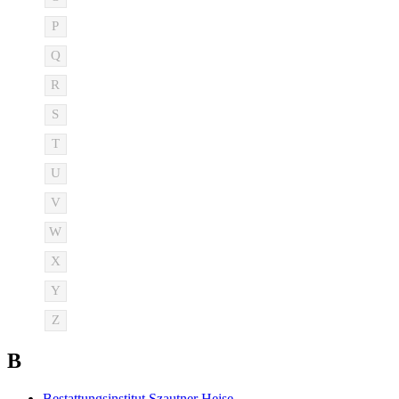
P
Q
R
S
T
U
V
W
X
Y
Z
B
Bestattungsinstitut Szautner Heise