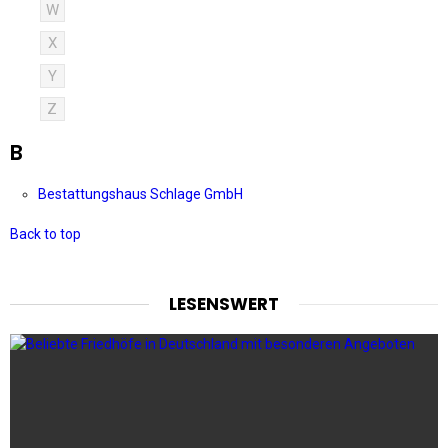
W
X
Y
Z
B
Bestattungshaus Schlage GmbH
Back to top
LESENSWERT