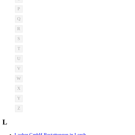
P
Q
R
S
T
U
V
W
X
Y
Z
L
Lauber GmbH Bestattungen in Lorch