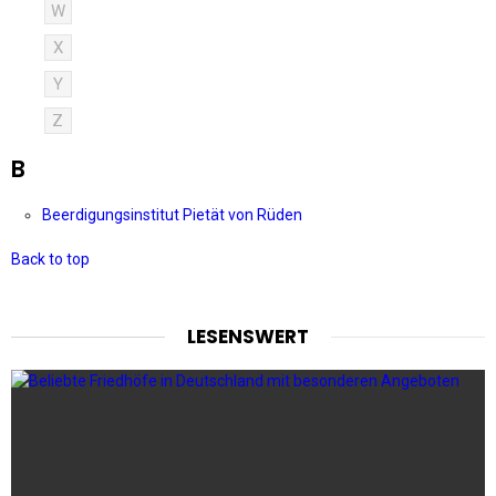
W
X
Y
Z
B
Beerdigungsinstitut Pietät von Rüden
Back to top
LESENSWERT