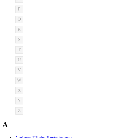
P
Q
R
S
T
U
V
W
X
Y
Z
A
Andreas Kliche Bestattungen