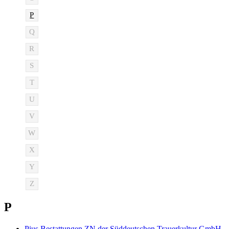
P
Q
R
S
T
U
V
W
X
Y
Z
P
Pius Bestattungen ZN der Süddeutschen Trauerkultur GmbH