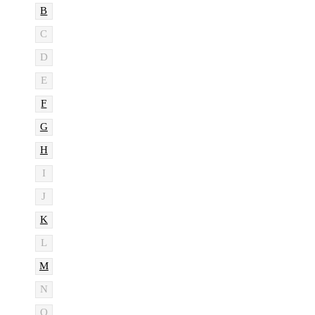
B
C
D
E
F
G
H
I
J
K
L
M
N
O