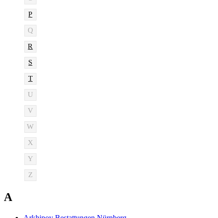
P
Q
R
S
T
U
V
W
X
Y
Z
A
Arkhipov Bestattungen Nürnberg