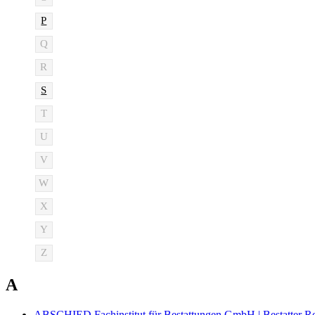
P
Q
R
S
T
U
V
W
X
Y
Z
A
ABSCHIED Fachinstitut für Bestattungen GmbH | Bestatter 