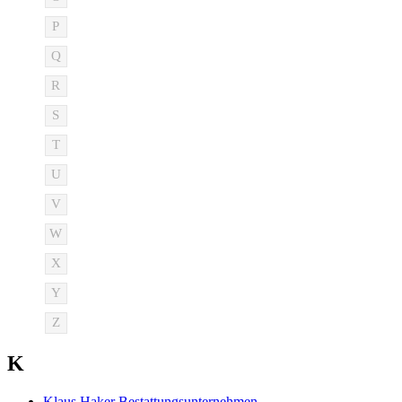
P
Q
R
S
T
U
V
W
X
Y
Z
K
Klaus Haker Bestattungsunternehmen