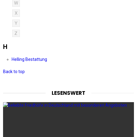
W
X
Y
Z
H
Helling Bestattung
Back to top
LESENSWERT