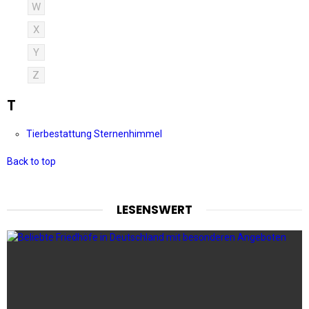
W
X
Y
Z
T
Tierbestattung Sternenhimmel
Back to top
LESENSWERT