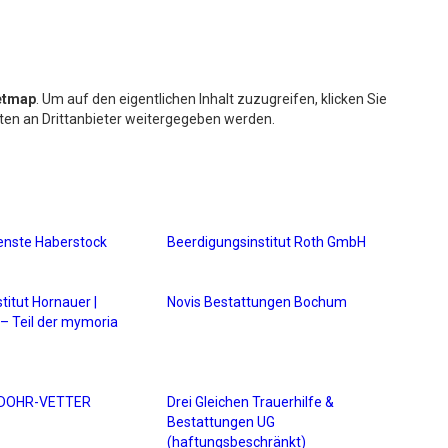
etmap
. Um auf den eigentlichen Inhalt zuzugreifen, klicken Sie
aten an Drittanbieter weitergegeben werden.
enste Haberstock
Beerdigungsinstitut Roth GmbH
titut Hornauer |
Novis Bestattungen Bochum
– Teil der mymoria
n DOHR-VETTER
Drei Gleichen Trauerhilfe &
Bestattungen UG
(haftungsbeschränkt)