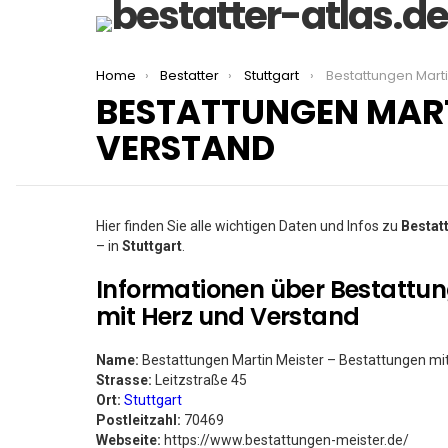
You are here:
Home
Bestatter
Stuttgart
Bestattungen Marti
BESTATTUNGEN MART
VERSTAND
Hier finden Sie alle wichtigen Daten und Infos zu
Bestat
– in
Stuttgart
.
Informationen über Bestattun
mit Herz und Verstand
Name:
Bestattungen Martin Meister – Bestattungen mi
Strasse:
Leitzstraße 45
Ort:
Stuttgart
Postleitzahl:
70469
Webseite:
https://www.bestattungen-meister.de/