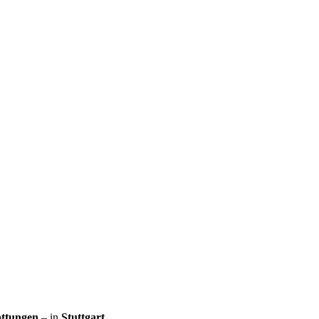
attungen
– in
Stuttgart
.