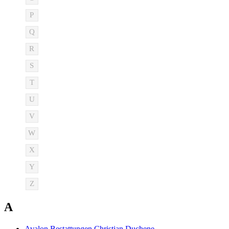
P
Q
R
S
T
U
V
W
X
Y
Z
A
Avalon Bestattungen Christian Duchene