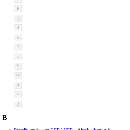
P
Q
R
S
T
U
V
W
X
Y
Z
B
Beerdigungsinstitut GEBAUER – Abschiedsraum &