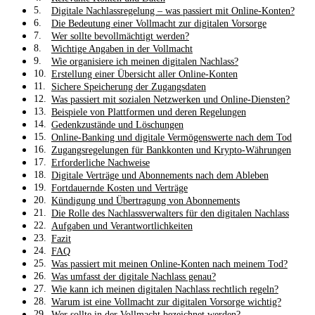
Digitale Nachlassregelung – was passiert mit Online-Konten?
Die Bedeutung einer Vollmacht zur digitalen Vorsorge
Wer sollte bevollmächtigt werden?
Wichtige Angaben in der Vollmacht
Wie organisiere ich meinen digitalen Nachlass?
Erstellung einer Übersicht aller Online-Konten
Sichere Speicherung der Zugangsdaten
Was passiert mit sozialen Netzwerken und Online-Diensten?
Beispiele von Plattformen und deren Regelungen
Gedenkzustände und Löschungen
Online-Banking und digitale Vermögenswerte nach dem Tod
Zugangsregelungen für Bankkonten und Krypto-Währungen
Erforderliche Nachweise
Digitale Verträge und Abonnements nach dem Ableben
Fortdauernde Kosten und Verträge
Kündigung und Übertragung von Abonnements
Die Rolle des Nachlassverwalters für den digitalen Nachlass
Aufgaben und Verantwortlichkeiten
Fazit
FAQ
Was passiert mit meinen Online-Konten nach meinem Tod?
Was umfasst der digitale Nachlass genau?
Wie kann ich meinen digitalen Nachlass rechtlich regeln?
Warum ist eine Vollmacht zur digitalen Vorsorge wichtig?
Wer sollte in der Vollmacht bezeichnet werden?