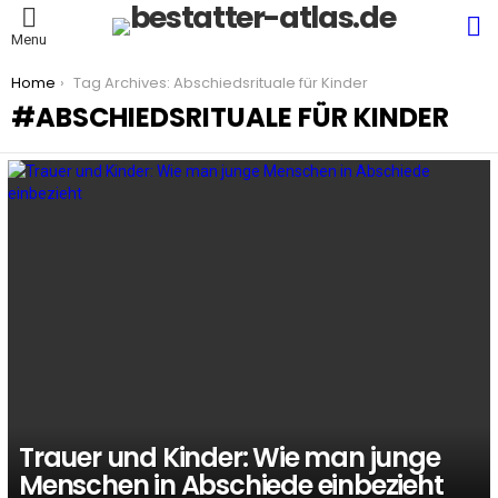
S
Menu
You are here:
Home
Tag Archives: Abschiedsrituale für Kinder
ABSCHIEDSRITUALE FÜR KINDER
LATEST
STORIES
Trauer und Kinder: Wie man junge
Menschen in Abschiede einbezieht