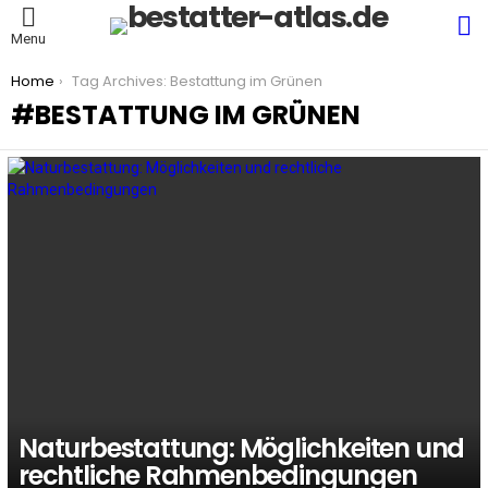
S
Menu
You are here:
Home
Tag Archives: Bestattung im Grünen
BESTATTUNG IM GRÜNEN
LATEST
STORIES
Naturbestattung: Möglichkeiten und
rechtliche Rahmenbedingungen