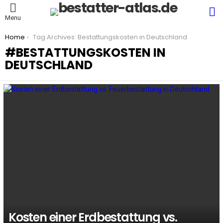
S
Menu
You are here:
Home
Tag Archives: Bestattungskosten in Deutschland
BESTATTUNGSKOSTEN IN
DEUTSCHLAND
LATEST
STORIES
Kosten einer Erdbestattung vs.