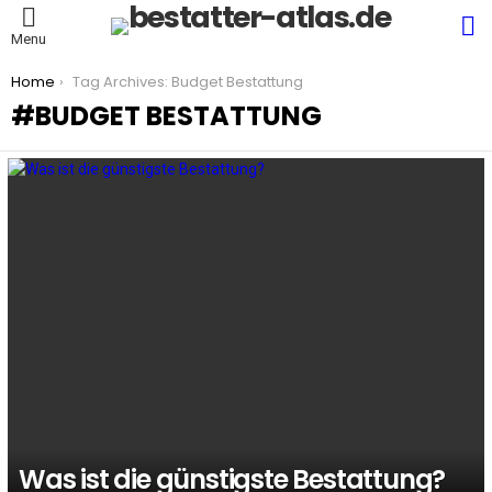
S
Menu
You are here:
Home
Tag Archives: Budget Bestattung
BUDGET BESTATTUNG
LATEST
STORIES
Was ist die günstigste Bestattung?