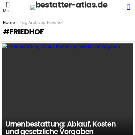
S
Menu
You are here:
Home
Tag Archives: Friedhof
FRIEDHOF
LATEST
STORIES
Urnenbestattung: Ablauf, Kosten
und gesetzliche Vorgaben