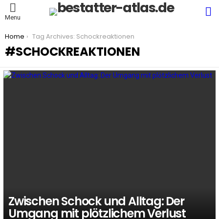
S
Menu
You are here:
Home
Tag Archives: Schockreaktionen
SCHOCKREAKTIONEN
LATEST
STORIES
Zwischen Schock und Alltag: Der
Umgang mit plötzlichem Verlust