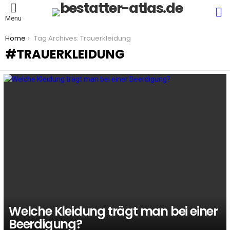
S
Menu
You are here:
Home
Tag Archives: Trauerkleidung
TRAUERKLEIDUNG
LATEST
STORIES
Welche Kleidung trägt man bei einer
Beerdigung?