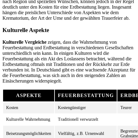
nach Region und speziellen Wünschen, können jedoch in der Regel
deutlich unter den Kosten für eine Erdbestattung liegen. Insgesamt
hängen die preislichen Unterschiede von Aspekten wie dem
Krematorium, der Art der Urne und der gewählten Trauerfeier ab.
Kulturelle Aspekte
Kulturelle Vergleiche
zeigen, dass die Wahrnehmung von
Feuerbestattung und Erdbestattung in verschiedenen Gesellschaften
unterschiedlich sein kann. In einigen Kulturen wird die
Feuerbestattung als ein Akt des Loslassens betrachtet, während die
Erdbestattung oftmals mit Traditionen und der Rückkehr zur Erde
verbunden ist. In Deutschland gibt es eine wachsende Akzeptanz für
die Feuerbestattung, was sich auch in den steigenden Zahlen an
Einäscherungen widerspiegelt.
ASPEKTE
FEUERBESTATTUNG
ERDB
Kosten
Kostengünstiger
Teurer
Kulturelle Wahrnehmung
Traditionell verwurzelt
Begrenzte
Beisetzungsmöglichkeiten
Vielfältig, z.B. Urnenwahl
Grabstätte